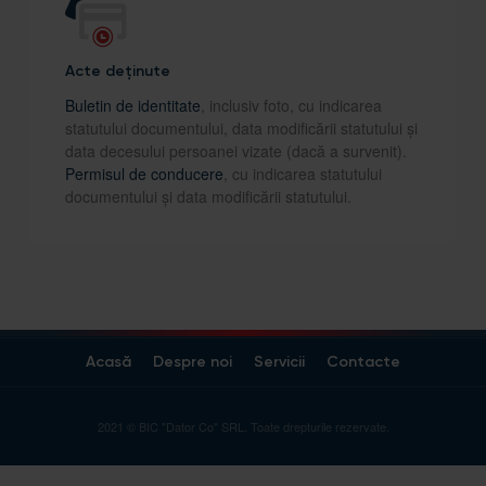
Acte deținute
Buletin de identitate
, inclusiv foto, cu indicarea
statutului documentului, data modificării statutului și
data decesului persoanei vizate (dacă a survenit).
Permisul de conducere
, cu indicarea statutului
documentului și data modificării statutului.
Acasă
Despre noi
Servicii
Contacte
2021 © BIC "Dator Co" SRL. Toate drepturile rezervate.