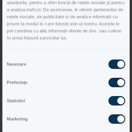
anunțurile, pentru a oferi funcții de rețele sociale și pentru
financiare;
Statistica datoriilor;
a analiza traficul. De asemenea, le oferim partenerilor de
Extras din raportul de credit
Alte mențiuni;
rețele sociale, de publicitate și de analize informații cu
Extrasul din raportul de credit
este o sinteză a
privire la modul în care folosiți site-ul nostru. Aceștia le
Aceste informații sunt necesare pentru a evalua
raportului de credit care conține un volum mai mic
capacitatea de rambursare a angajamentelor
pot combina cu alte informații oferite de dvs. sau culese
de informații și care oferă posibilitatea de
financiare a persoanei vizate, și pentru identificarea
în urma folosirii serviciilor lor.
vizualizare a totalurilor despre datorii, inclusiv
riscului de întarziere la plata ratelor.
statutul acestora și a scoringului subiectului istoriilor
de credit vizat, fapt ce poate permite evaluarea
gradului de îndatorare fără analiza multor detalii.
Selecția
Necesare
consimțământului
Preferinţe
Statistici
Marketing
Situația fiscală
Serviciul oferă acces la informația cu privire la